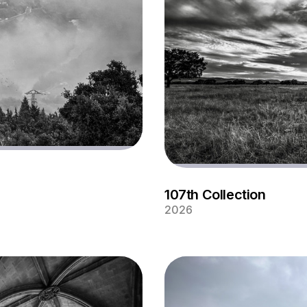
107th Collection
2026
 dejando
co del
Cielos espectaculares sobr
Cabañeros en Ciudad Real-C