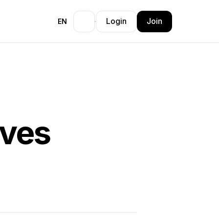
Login
Join
EN
eves