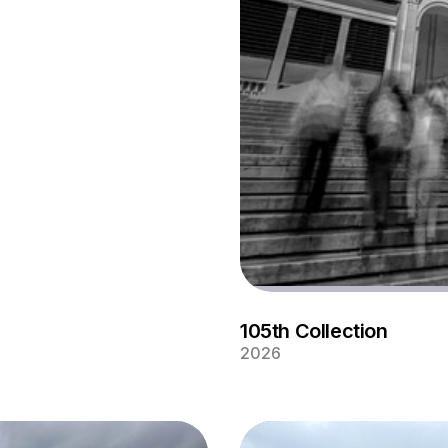
rimonio
105th Collection
2026
Santuario de la virgen de F