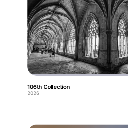
106th Collection
2026
El bonito claustro del monasterio de Batalha e