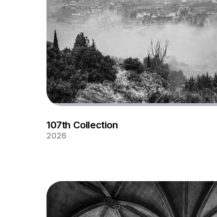
107th Collection
2026
Amanecer de nieblas en la ciudad de Toledo,
ver parte del casco histórico y el edificio icóni
Alcázar